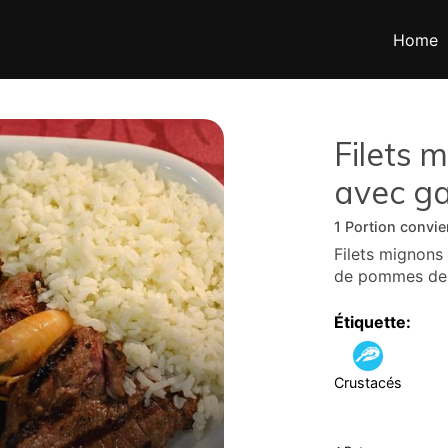
Home
Filets 
avec g
1 Portion convi
Filets mignon
de pommes de t
Étiquette:
Crustacés